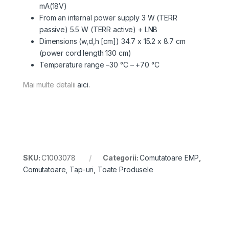
mA(18V)
From an internal power supply 3 W (TERR
passive) 5.5 W (TERR active) + LNB
Dimensions (w,d,h [cm]) 34.7 x 15.2 x 8.7 cm
(power cord length 130 cm)
Temperature range –30 °C – +70 °C
Mai multe detalii
aici.
SKU:
C1003078
Categorii:
Comutatoare EMP
,
Comutatoare, Tap-uri
,
Toate Produsele