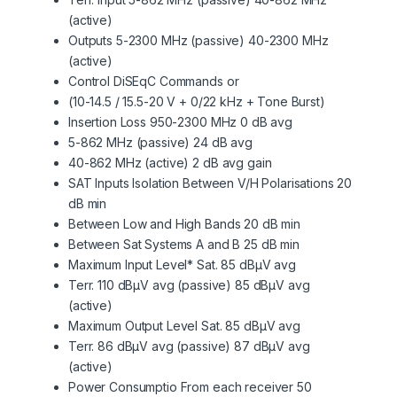
(active)
Outputs 5-2300 MHz (passive) 40-2300 MHz
(active)
Control DiSEqC Commands or
(10-14.5 / 15.5-20 V + 0/22 kHz + Tone Burst)
Insertion Loss 950-2300 MHz 0 dB avg
5-862 MHz (passive) 24 dB avg
40-862 MHz (active) 2 dB avg gain
SAT Inputs Isolation Between V/H Polarisations 20
dB min
Between Low and High Bands 20 dB min
Between Sat Systems A and B 25 dB min
Maximum Input Level* Sat. 85 dBµV avg
Terr. 110 dBµV avg (passive) 85 dBµV avg
(active)
Maximum Output Level Sat. 85 dBµV avg
Terr. 86 dBµV avg (passive) 87 dBµV avg
(active)
Power Consumptio From each receiver 50