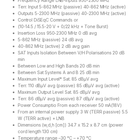
Frequency Range LNB-Inputs 950-2300 MHz
Terr. Input 5-862 MHz (passive) 40-862 MHz (active)
Outputs 5-2300 MHz (passive) 40-2300 MHz (active)
Control DiSEqC Commands or
(10-14.5 / 15.5-20 V + 0/22 kHz + Tone Burst)
Insertion Loss 950-2300 MHz 0 dB avg
5-862 MHz (passive) 24 dB avg
40-862 MHz (active) 2 dB avg gain
SAT Inputs Isolation Between V/H Polarisations 20 dB
min
Between Low and High Bands 20 dB min
Between Sat Systems A and B 25 dB min
Maximum Input Level* Sat. 85 dBµV avg
Terr. 110 dBµV avg (passive) 85 dBµV avg (active)
Maximum Output Level Sat. 85 dBµV avg
Terr. 86 dBµV avg (passive) 87 dBµV avg (active)
Power Consumptio From each receiver 50 mA(18V)
From an internal power supply 3 W (TERR passive) 5.5
W (TERR active) + LNB
Dimensions (w,d,h [cm]) 34.7 x 15.2 x 8.7 cm (power
cord length 130 cm)
Temperature range –30 °C – +70 °C