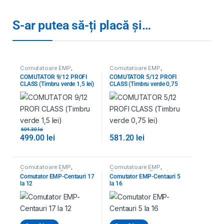
S-ar putea să-ți placă și…
Comutatoare EMP
,
Comutatoare EMP
,
Comutatoare, Tap-uri
,
Comutatoare, Tap-uri
,
COMUTATOR 9/12 PROFI
COMUTATOR 5/12 PROFI
Toate Produsele
Toate Produsele
CLASS (Timbru verde 1,5 lei)
CLASS (Timbru verde 0,75
lei)
604.30
lei
499.00
lei
581.20
lei
Comutatoare EMP
,
Comutatoare EMP
,
Comutatoare, Tap-uri
,
Comutatoare, Tap-uri
,
Comutator EMP-Centauri 17
Comutator EMP-Centauri 5
Toate Produsele
Toate Produsele
la 12
la 16