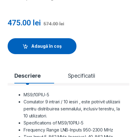
475.00
lei
574.00
lei
Adaugă în coș
Descriere
Specificatii
MS9/10PIU-5
Comutator 9 intrari / 10 iesiri , este potrivit utilizarii
pentru distribuirea semnalului, inclusiv terestru, la
10 utilizatori.
Specifications of MS9/10PIU-5
Frequency Range LNB-Inputs 950-2300 MHz
Terr. Input 5-862 MHz (passive) 40-862 MHz