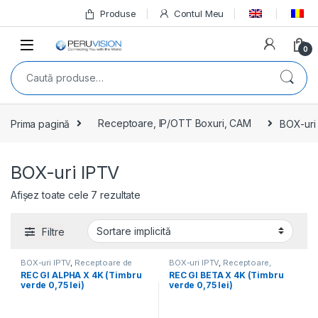
Produse
Contul Meu
0
Prima pagină
Receptoare, IP/OTT Boxuri, CAM
BOX-uri
BOX-uri IPTV
Afișez toate cele 7 rezultate
Filtre
BOX-uri IPTV
,
Receptoare de
BOX-uri IPTV
,
Receptoare,
satelit
,
Receptoare Linux
,
IP/OTT Boxuri, CAM
,
Toate
REC GI ALPHA X 4K (Timbru
REC GI BETA X 4K (Timbru
Receptoare, IP/OTT Boxuri, CAM
,
Produsele
verde 0,75 lei)
verde 0,75 lei)
Toate Produsele