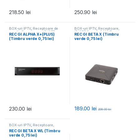
218.50
lei
250.90
lei
BOX-uri IPTV
,
Receptoare de
BOX-uri IPTV
,
Receptoare,
satelit
,
Receptoare, IP/OTT
IP/OTT Boxuri, CAM
,
Toate
REC GI ALPHA X+(PLUS)
REC GI BETA X (Timbru
Boxuri, CAM
,
Toate Produsele
Produsele
(Timbru verde 0,75 lei)
verde 0,75 lei)
189.00
lei
230.00
lei
208.00
lei
BOX-uri IPTV
,
Receptoare,
IP/OTT Boxuri, CAM
,
Toate
REC GI BETA X WL (Timbru
Produsele
verde 0,75 lei)