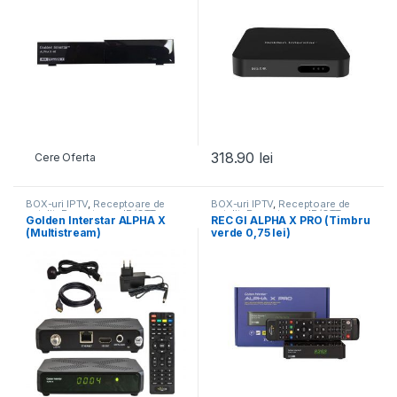
318.90
lei
Cere Oferta
BOX-uri IPTV
,
Receptoare de
BOX-uri IPTV
,
Receptoare de
satelit
,
Receptoare, IP/OTT
satelit
,
Receptoare, IP/OTT
Golden Interstar ALPHA X
REC GI ALPHA X PRO (Timbru
Boxuri, CAM
,
Toate Produsele
Boxuri, CAM
,
Toate Produsele
(Multistream)
verde 0,75 lei)