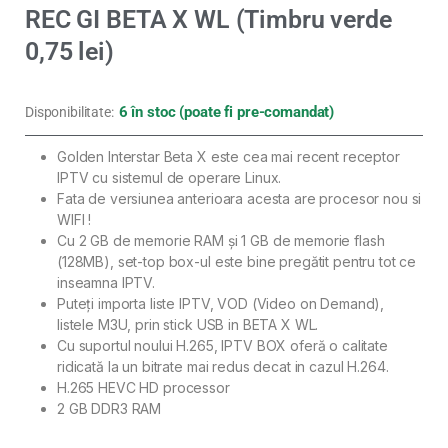
REC GI BETA X WL (Timbru verde
0,75 lei)
6 în stoc (poate fi pre-comandat)
Disponibilitate:
Golden Interstar Beta X este cea mai recent receptor
IPTV cu sistemul de operare Linux.
Fata de versiunea anterioara acesta are procesor nou si
WIFI !
Cu 2 GB de memorie RAM și 1 GB de memorie flash
(128MB), set-top box-ul este bine pregătit pentru tot ce
inseamna IPTV.
Puteți importa liste IPTV, VOD (Video on Demand),
listele M3U, prin stick USB in BETA X WL.
Cu suportul noului H.265, IPTV BOX oferă o calitate
ridicată la un bitrate mai redus decat in cazul H.264.
H.265 HEVC HD processor
2 GB DDR3 RAM