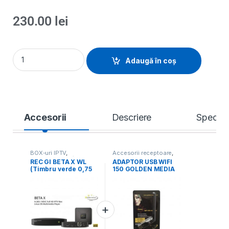
230.00
lei
Adaugă în coș
Accesorii
Descriere
Specific
BOX-uri IPTV
,
Accesorii receptoare
,
Receptoare, IP/OTT
Receptoare, IP/OTT
REC GI BETA X WL
ADAPTOR USB WIFI
Boxuri, CAM
,
Toate
Boxuri, CAM
,
Toate
(Timbru verde 0,75
150 GOLDEN MEDIA
Produsele
Produsele
lei)