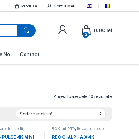
Produse
Contul Meu
0.00
lei
0
e Noi
Contact
Afișez toate cele 10 rezultate
re de satelit
,
BOX-uri IPTV
,
Receptoare de
are Linux
,
Toate
satelit
,
Receptoare Linux
,
le
Receptoare, IP/OTT Boxuri,
 PULSE 4K MINI
REC GI ALPHA X 4K