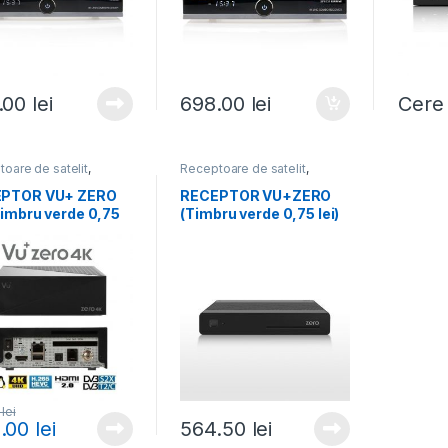
.00
lei
698.00
lei
Cere 
oare de satelit
,
Receptoare de satelit
,
toare Linux
,
Receptoare Linux
,
oare, IP/OTT Boxuri,
Receptoare, IP/OTT Boxuri,
PTOR VU+ ZERO
RECEPTOR VU+ZERO
Toate Produsele
CAM
,
Toate Produsele
Timbru verde 0,75
(Timbru verde 0,75 lei)
0
lei
.00
lei
564.50
lei