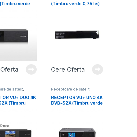
CAM
,
Toate Produsele
(Timbru verde
(Timbru verde 0,75 lei)
i)
Oferta
Cere Oferta
re de satelit
,
Receptoare de satelit
,
are Linux
,
Receptoare Linux
,
re, IP/OTT Boxuri,
Receptoare, IP/OTT Boxuri,
TOR VU+ DUO 4K
RECEPTOR VU+ UNO 4K
ate Produsele
CAM
,
Toate Produsele
S2X (Timbru
DVB-S2X (Timbru verde
 lei)
1,5 lei)