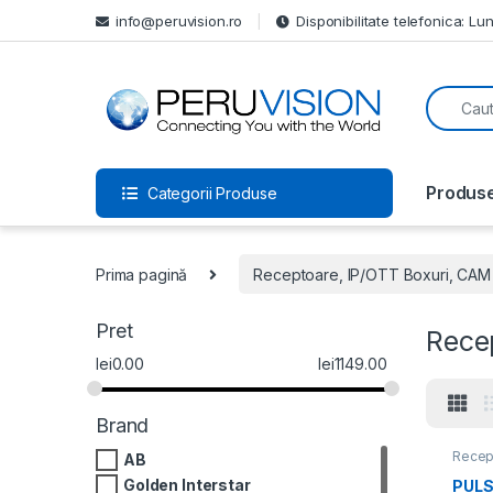
info@peruvision.ro
Disponibilitate telefonica: Lun
Produs
Categorii Produse
Prima pagină
Receptoare, IP/OTT Boxuri, CAM
Pret
Rece
lei
0.00
lei
1149.00
Brand
Recep
AB
Recept
Recep
Golden Interstar
PULS