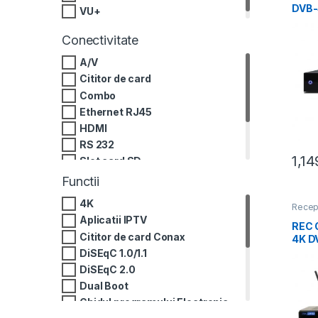
Recept
DVB-
CAM
,
VU+
C/T2
Conectivitate
A/V
Cititor de card
Combo
Ethernet RJ45
HDMI
RS 232
1,1
Slot card SD
SPDIF optic
Functii
USB
4K
Recep
Wireless (WIFI)
Recept
Aplicatii IPTV
Recep
REC 
Recept
Cititor de card Conax
4K D
CAM
,
verde
DiSEqC 1.0/1.1
DiSEqC 2.0
Dual Boot
Ghidul programului Electronic