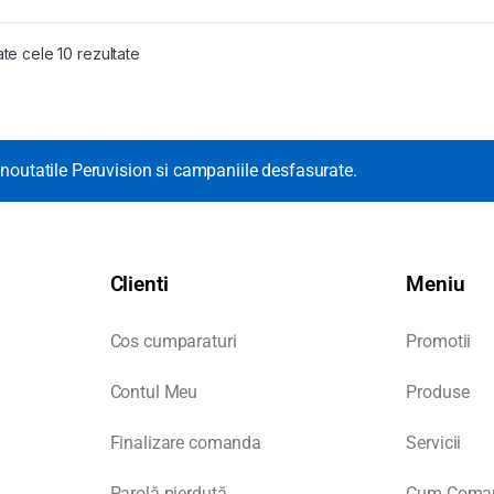
ate cele 10 rezultate
noutatile Peruvision si campaniile desfasurate.
Clienti
Meniu
Cos cumparaturi
Promotii
Contul Meu
Produse
Finalizare comanda
Servicii
Parolă pierdută
Cum Coma