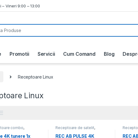
i – Vineri 9:00 – 13:00
e
Promotii
Servicii
Cum Comand
Blog
Despr
Receptoare Linux
ptoare Linux
toare combo
,
Receptoare de satelit
,
Receptoa
oare de satelit
,
Receptoare Linux
,
Recepto
toare Linux
,
Receptoare, IP/OTT Boxuri,
Produse
e 4K tunere 1x
REC AB PULSE 4K
REC AB