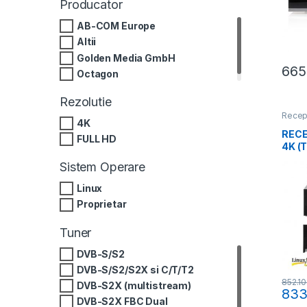
(EPG)
Producator
Scanare automata
AB-COM Europe
Scanare manuala
Altii
Scanare rapida
Golden Media GmbH
Teletext
665
Octagon
USALS
Rezolutie
Recept
4K
Recep
Recept
RECE
FULL HD
CAM
,
4K (
lei)
Sistem Operare
Linux
Proprietar
Tuner
DVB-S/S2
DVB-S/S2/S2X si C/T/T2
852.1
DVB-S2X (multistream)
833
DVB-S2X FBC Dual