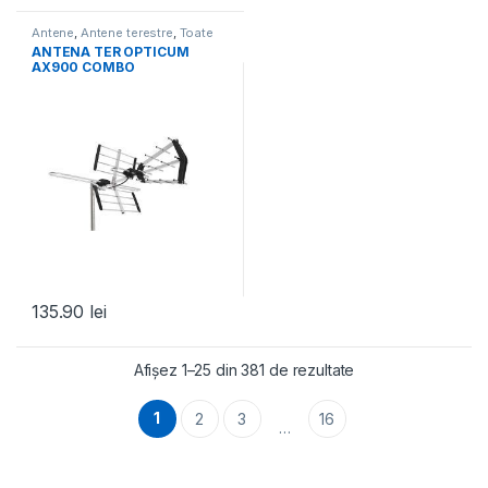
Antene
,
Antene terestre
,
Toate
Produsele
ANTENA TER OPTICUM
AX900 COMBO
135.90
lei
Afișez 1–25 din 381 de rezultate
1
2
3
16
…