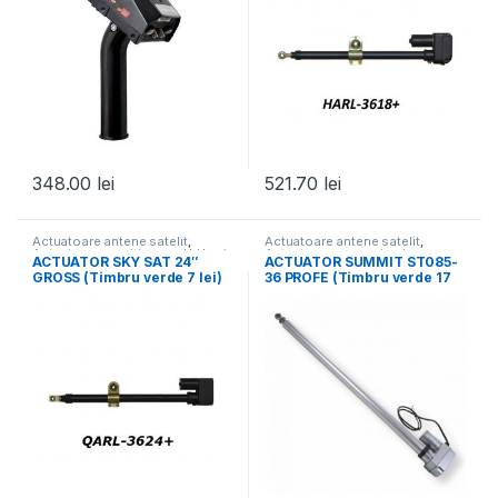
348.00
lei
521.70
lei
Actuatoare antene satelit
,
Actuatoare antene satelit
,
Actuatoare, pozitionere, H-H-uri
,
Actuatoare panouri solare
,
ACTUATOR SKY SAT 24″
ACTUATOR SUMMIT ST085-
Toate Produsele
Actuatoare, pozitionere, H-H-uri
,
GROSS (Timbru verde 7 lei)
36 PROFE (Timbru verde 17
Sisteme Fotovoltaice - Solare
,
Toate Produsele
lei)