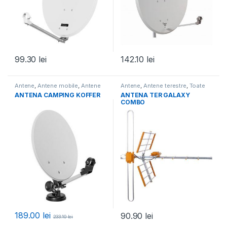
99.30
lei
142.10
lei
Antene
,
Antene mobile
,
Antene
Antene
,
Antene terestre
,
Toate
satelit offset
,
Toate Produsele
Produsele
ANTENA CAMPING KOFFER
ANTENA TER GALAXY
COMBO
189.00
lei
90.90
lei
233.10
lei