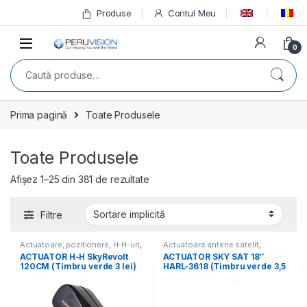
Produse
Contul Meu
0
Prima pagină
Toate Produsele
Toate Produsele
Afișez 1–25 din 381 de rezultate
Filtre
Actuatoare, pozitionere, H-H-uri
,
Actuatoare antene satelit
,
Monturi HH (motoare antene
Actuatoare, pozitionere, H-H-uri
,
ACTUATOR H-H SkyRevolt
ACTUATOR SKY SAT 18″
DiSEqC)
,
Toate Produsele
Toate Produsele
120CM (Timbru verde 3 lei)
HARL-3618 (Timbru verde 3,5
lei)