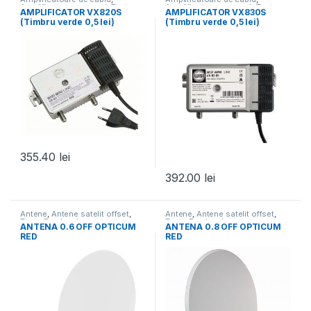
Amplificatoare semnal
,
Toate
Amplificatoare semnal
,
Toate
AMPLIFICATOR VX820S
AMPLIFICATOR VX830S
Produsele
Produsele
(Timbru verde 0,5 lei)
(Timbru verde 0,5 lei)
355.40
lei
392.00
lei
Antene
,
Antene satelit offset
,
Antene
,
Antene satelit offset
,
Toate Produsele
Toate Produsele
ANTENA 0.6 OFF OPTICUM
ANTENA 0.8 OFF OPTICUM
RED
RED