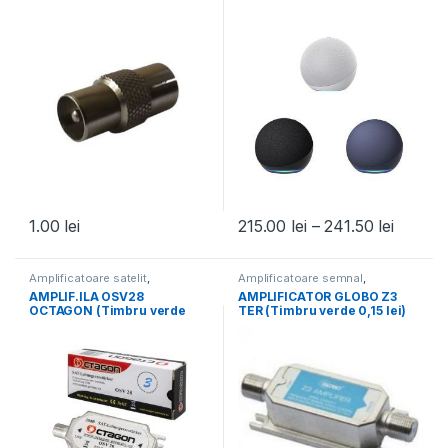
1.00
lei
215.00
lei
–
241.50
lei
Amplificatoare satelit
,
Amplificatoare semnal
,
Amplificatoare semnal
,
Toate
Amplificatoare terestre
,
Toate
AMPLIF.ILA OSV28
AMPLIFICATOR GLOBO Z3
Produsele
Produsele
OCTAGON (Timbru verde
TER (Timbru verde 0,15 lei)
0,15 lei)