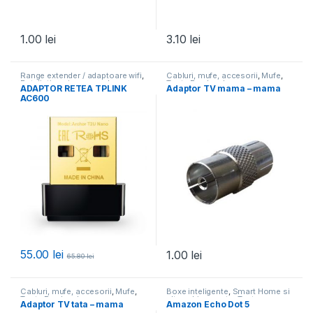
1.00
lei
3.10
lei
Range extender / adaptoare wifi
,
Cabluri, mufe, accesorii
,
Mufe
,
Retelistica si supraveghere
,
Toate Produsele
ADAPTOR RETEA TPLINK
Adaptor TV mama – mama
Toate Produsele
AC600
55.00
lei
1.00
lei
65.80
lei
Cabluri, mufe, accesorii
,
Mufe
,
Boxe inteligente
,
Smart Home si
Toate Produsele
alte echipamente
,
Toate
Adaptor TV tata – mama
Amazon Echo Dot 5
Produsele