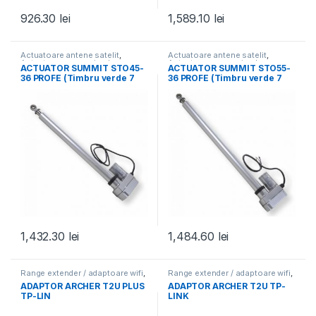
926.30
lei
1,589.10
lei
Actuatoare antene satelit
,
Actuatoare antene satelit
,
Actuatoare panouri solare
,
Actuatoare panouri solare
,
ACTUATOR SUMMIT STO45-
ACTUATOR SUMMIT STO55-
Actuatoare, pozitionere, H-H-uri
,
Actuatoare, pozitionere, H-H-uri
,
36 PROFE (Timbru verde 7
36 PROFE (Timbru verde 7
Sisteme Fotovoltaice - Solare
,
Sisteme Fotovoltaice - Solare
,
Toate Produsele
Toate Produsele
lei)
lei)
1,432.30
lei
1,484.60
lei
Range extender / adaptoare wifi
,
Range extender / adaptoare wifi
,
Retelistica si supraveghere
,
Retelistica si supraveghere
,
ADAPTOR ARCHER T2U PLUS
ADAPTOR ARCHER T2U TP-
Toate Produsele
Toate Produsele
TP-LIN
LINK