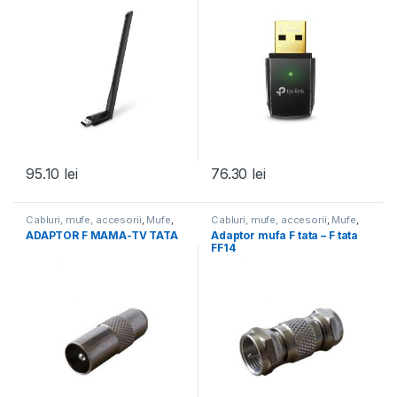
95.10
lei
76.30
lei
Cabluri, mufe, accesorii
,
Mufe
,
Cabluri, mufe, accesorii
,
Mufe
,
Toate Produsele
Toate Produsele
ADAPTOR F MAMA-TV TATA
Adaptor mufa F tata – F tata
FF14