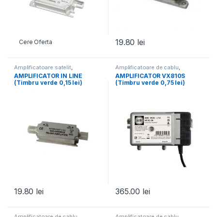
19.80
lei
Cere Oferta
Amplificatoare satelit
,
Amplificatoare de cablu
,
Amplificatoare semnal
,
Toate
Amplificatoare semnal
,
Toate
AMPLIFICATOR IN LINE
AMPLIFICATOR VX810S
Produsele
Produsele
(Timbru verde 0,15 lei)
(Timbru verde 0,75 lei)
19.80
lei
365.00
lei
Amplificatoare de cablu
,
Amplificatoare de cablu
,