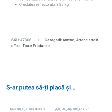
Greutatea reflectorului 3,95 kg
SKU:
A7808
Categorii:
Antene
,
Antene satelit
offset
,
Toate Produsele
S-ar putea să-ți placă și…
BOX-uri IPTV
,
Receptoare
LNB-uri (LNC-uri)
,
LNB-uri
de satelit
,
Receptoare,
(LNC-uri) offset
,
Toate