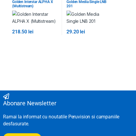
Golden Interstar ALPHA X
Golden Media Single LNB
IP/OTT Boxuri, CAM
,
Toate
Produsele
(Multistream)
201
Produsele
218.50
lei
29.20
lei
Abonare Newsletter
Ramai la informat cu noutatile Peruvision si campaniile
desfasurate.