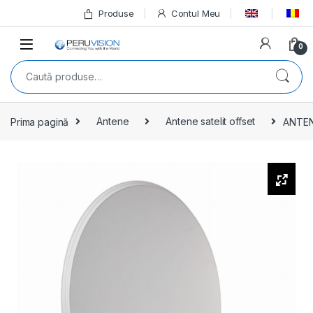
Produse
Contul Meu
0
Prima pagină
Antene
Antene satelit offset
ANTEN