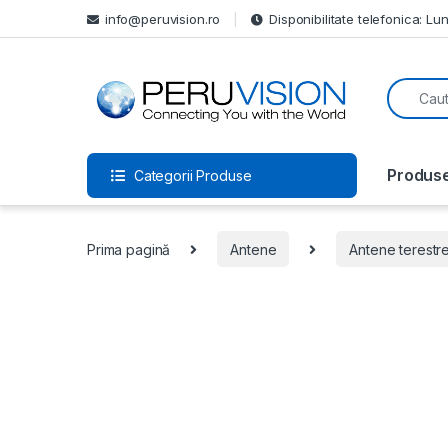
info@peruvision.ro
Disponibilitate telefonica: Lun
Produs
Categorii Produse
Prima pagină
Antene
Antene terestr