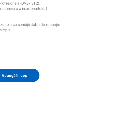
 profesionala (DVB-T/T2);
de suprimare a interferentelor)
 zonele cu condiții slabe de recepție
simplă.
Adaugă în coș