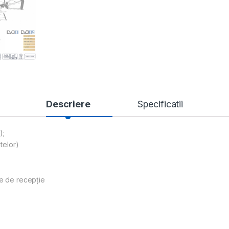
Descriere
Specificatii
);
ntelor)
be de recepție