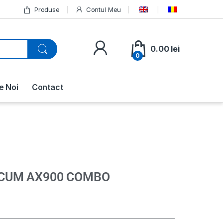
Produse
Contul Meu
0.00
lei
0
e Noi
Contact
ICUM AX900 COMBO