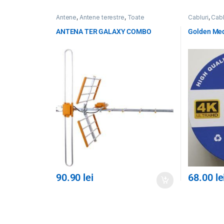
Antene
,
Antene terestre
,
Toate
Cabluri
,
Cabl
Produsele
Produsele
ANTENA TER GALAXY COMBO
Golden Med
90.90
lei
68.00
le