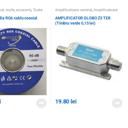
uri, mufe, accesorii
,
Toate
Amplificatoare semnal
,
Amplificatoare
terestre
,
Toate Produsele
ia RG6 cablu coaxial
AMPLIFICATOR GLOBO Z3 TER
(Timbru verde 0,15 lei)
i
19.80
lei