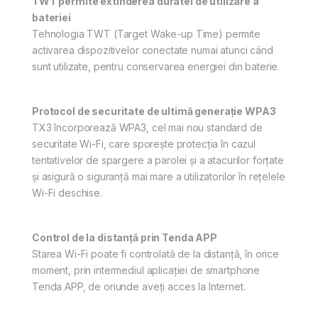
TWT permite extinderea duratei de utilizare a
bateriei
Tehnologia TWT (Target Wake-up Time) permite
activarea dispozitivelor conectate numai atunci când
sunt utilizate, pentru conservarea energiei din baterie.
Protocol de securitate de ultimă generație WPA3
TX3 încorporează WPA3, cel mai nou standard de
securitate Wi-Fi, care sporește protecția în cazul
tentativelor de spargere a parolei și a atacurilor forțate
și asigură o siguranță mai mare a utilizatorilor în rețelele
Wi-Fi deschise.
Control de la distanță prin Tenda APP
Starea Wi-Fi poate fi controlată de la distanță, în orice
moment, prin intermediul aplicației de smartphone
Tenda APP, de oriunde aveți acces la Internet.