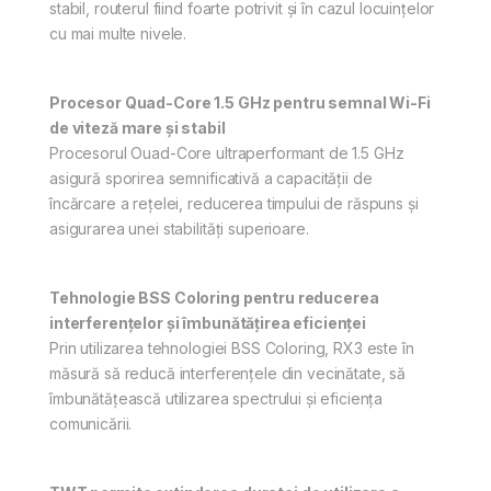
stabil, routerul fiind foarte potrivit și în cazul locuințelor
cu mai multe nivele.
Procesor Quad-Core 1.5 GHz
pentru semnal Wi-Fi
de viteză mare și stabil
Procesorul Ouad-Core ultraperformant de 1.5 GHz
asigură sporirea semnificativă a capacității de
încărcare a rețelei, reducerea timpului de răspuns și
asigurarea unei stabilități superioare.
Tehnologie BSS Coloring pentru reducerea
interferențelor și îmbunătățirea eficienței
Prin utilizarea tehnologiei BSS Coloring, RX3 este în
măsură să reducă interferențele din vecinătate, să
îmbunătățească utilizarea spectrului și eficiența
comunicării.