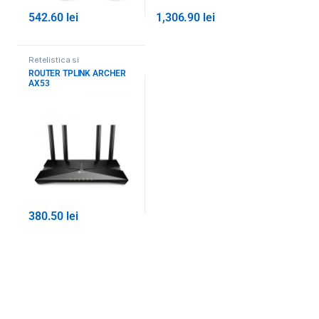
542.60
lei
1,306.90
lei
Retelistica si
supraveghere
,
Routere
ROUTER TPLINK ARCHER
Wireless / Mesh-uri
,
Toate
AX53
Produsele
380.50
lei