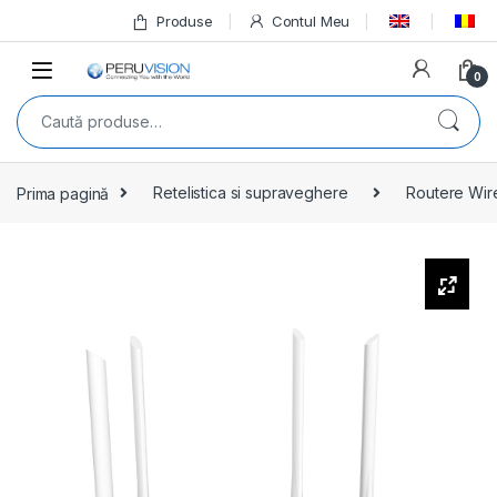
Produse
Contul Meu
0
Prima pagină
Retelistica si supraveghere
Routere Wire