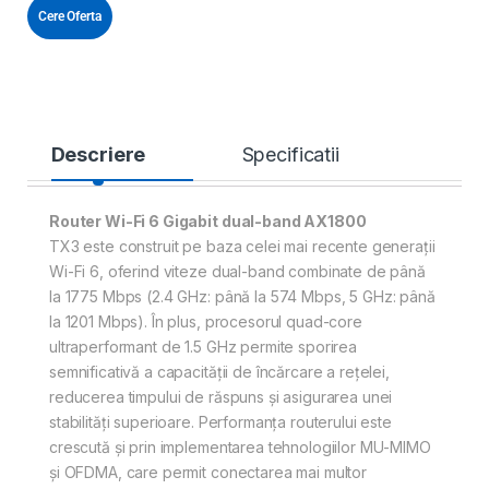
Cere Oferta
Descriere
Specificatii
Router Wi-Fi 6 Gigabit dual-band AX1800
TX3 este construit pe baza celei mai recente generații
Wi-Fi 6, oferind viteze dual-band combinate de până
la 1775 Mbps (2.4 GHz: până la 574 Mbps, 5 GHz: până
la 1201 Mbps). În plus, procesorul quad-core
ultraperformant de 1.5 GHz permite sporirea
semnificativă a capacității de încărcare a rețelei,
reducerea timpului de răspuns și asigurarea unei
stabilități superioare. Performanța routerului este
crescută și prin implementarea tehnologiilor MU-MIMO
și OFDMA, care permit conectarea mai multor