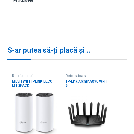
Produsele
S-ar putea să-ți placă și…
Retelistica si
Retelistica si
supraveghere
,
Routere
supraveghere
,
Routere
MESH WIFI TPLINK DECO
TP-Link Archer AX90 WI-FI
Wireless / Mesh-uri
,
Toate
Wireless / Mesh-uri
,
Toate
M4 2PACK
6
Produsele
Produsele