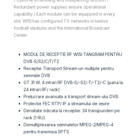
Redundant power supplies ensure operational
capability / Each module can be equipped in every
slot. WISI has configured TV networks in twelve
football stadiums and the International Broadcast
Center.
MODUL DE RECEPTIE RF WISI TANGRAM PENTRU
DVB-S/S2/C/T/T2
Receptie Transport Stream-uri multiple pentru
semnale DVB
GT 31 W: 4 intrari RF DVB-S/-S2/-T/-T2/-C (pana la
24 intrari RF/ rack)
Prelucrare avansata a transport stream-ului DVB
Protectie FEC RTP/ IP a streamului de iesire
Densitate ridicata la receptie: 24 transpunderi pe
rack (1 RU)
Demultiplexarea semnalelor MPEG-2/MPEG-4
pentru transmisia SPTS