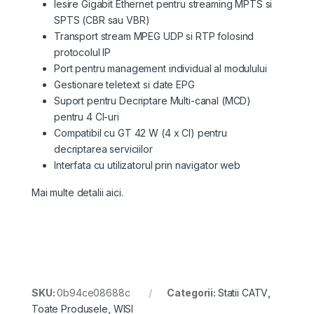
Iesire Gigabit Ethernet pentru streaming MPTS si
SPTS (CBR sau VBR)
Transport stream MPEG UDP si RTP folosind
protocolul IP
Port pentru management individual al modulului
Gestionare teletext si date EPG
Suport pentru Decriptare Multi-canal (MCD)
pentru 4 CI-uri
Compatibil cu GT 42 W (4 x CI) pentru
decriptarea serviciilor
Interfata cu utilizatorul prin navigator web
Mai multe detalii aici.
SKU:
0b94ce08688c
Categorii:
Statii CATV
,
Toate Produsele
,
WISI