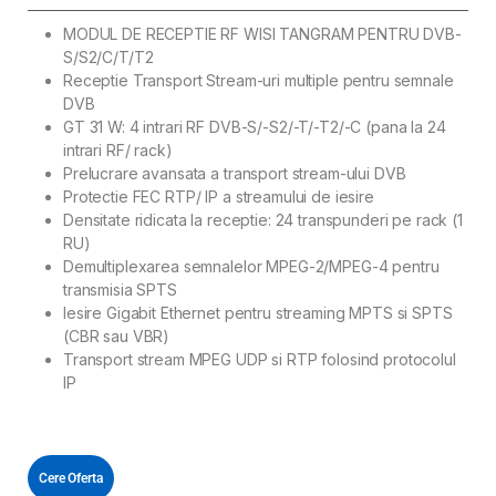
MODUL DE RECEPTIE RF WISI TANGRAM PENTRU DVB-
S/S2/C/T/T2
Receptie Transport Stream-uri multiple pentru semnale
DVB
GT 31 W: 4 intrari RF DVB-S/-S2/-T/-T2/-C (pana la 24
intrari RF/ rack)
Prelucrare avansata a transport stream-ului DVB
Protectie FEC RTP/ IP a streamului de iesire
Densitate ridicata la receptie: 24 transpunderi pe rack (1
RU)
Demultiplexarea semnalelor MPEG-2/MPEG-4 pentru
transmisia SPTS
Iesire Gigabit Ethernet pentru streaming MPTS si SPTS
(CBR sau VBR)
Transport stream MPEG UDP si RTP folosind protocolul
IP
Cere Oferta