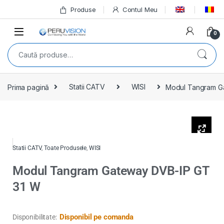
Produse
Contul Meu
0
Prima pagină
Statii CATV
WISI
Modul Tangram G
Statii CATV
,
Toate Produsele
,
WISI
Modul Tangram Gateway DVB-IP GT
31 W
Disponibil pe comanda
Disponibilitate: