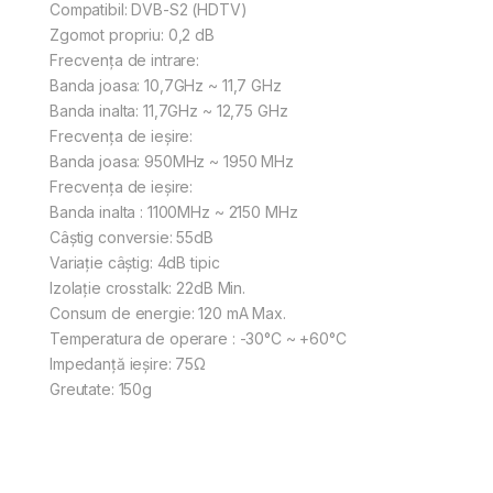
Compatibil: DVB-S2 (HDTV)
Zgomot propriu: 0,2 dB
Frecvenţa de intrare:
Banda joasa: 10,7GHz ~ 11,7 GHz
Banda inalta: 11,7GHz ~ 12,75 GHz
Frecvenţa de ieşire:
Banda joasa: 950MHz ~ 1950 MHz
Frecvenţa de ieşire:
Banda inalta : 1100MHz ~ 2150 MHz
Câştig conversie: 55dB
Variaţie câştig: 4dB tipic
Izolaţie crosstalk: 22dB Min.
Consum de energie: 120 mA Max.
Temperatura de operare : -30°C ~ +60°C
Impedanţă ieşire: 75Ω
Greutate: 150g