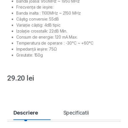
Banda joasa: 950MHz ~ 1950 MHz
Frecvenţa de ieşire:
Banda inalta : 1100MHz ~ 2150 MHz
Câştig conversie: 55dB
Variaţie câştig: 4dB tipic
Izolaţie crosstalk: 22dB Min.
Consum de energie: 120 mA Max.
Temperatura de operare : -30°C ~ +60°C
Impedanţă ieşire: 75Ω
Greutate: 150g
29.20
lei
Descriere
Specificatii