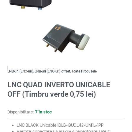
LNB-uri (LNC-uri)
,
LNB-uri (LNC-uri) offset
,
Toate Produsele
LNC QUAD INVERTO UNICABLE
OFF (Timbru verde 0,75 lei)
7 în stoc
Disponibilitate:
LNC BLACK Unicable IDLB-QUDL42-UNI1L-1PP
Permite conectarea a maxim 4 receptoare satelit