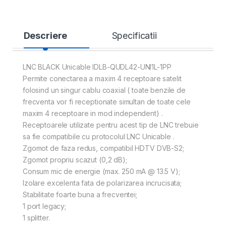
Descriere
Specificatii
LNC BLACK Unicable IDLB-QUDL42-UNI1L-1PP
Permite conectarea a maxim 4 receptoare satelit
folosind un singur cablu coaxial ( toate benzile de
frecventa vor fi receptionate simultan de toate cele
maxim 4 receptoare in mod independent) .
Receptoarele utilizate pentru acest tip de LNC trebuie
sa fie compatibile cu protocolul LNC Unicable .
Zgomot de faza redus, compatibil HDTV DVB-S2;
Zgomot propriu scazut (0,2 dB);
Consum mic de energie (max. 250 mA @ 13.5 V);
Izolare excelenta fata de polarizarea incrucisata;
Stabilitate foarte buna a frecventei;
1 port legacy;
1 splitter.