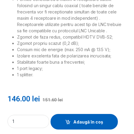
folosind un singur cablu coaxial ( toate benzile de
frecventa vor fi receptionate simultan de toate cele
maxim 4 receptoare in mod independent) .
Receptoarele utilizate pentru acest tip de LNC trebuie
sa fie compatibile cu protocolul LNC Unicable .
Zgomot de faza redus, compatibil HDTV DVB-S2;
Zgomot propriu scazut (0,2 dB);
Consum mic de energie (max. 250 mA @ 13.5 V);
Izolare excelenta fata de polarizarea incrucisata;
Stabilitate foarte buna a frecventei;
1 port legacy;
1 splitter.
146.00
lei
151.60
lei
Adaugă în coș