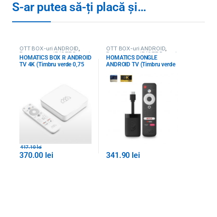
S-ar putea să-ți placă și…
OTT BOX-uri ANDROID
,
OTT BOX-uri ANDROID
,
Receptoare, IP/OTT Boxuri,
Receptoare, IP/OTT Boxuri,
HOMATICS BOX R ANDROID
HOMATICS DONGLE
CAM
,
Toate Produsele
CAM
,
Toate Produsele
TV 4K (Timbru verde 0,75
ANDROID TV (Timbru verde
lei)
0,15 lei)
417.10
lei
370.00
lei
341.90
lei