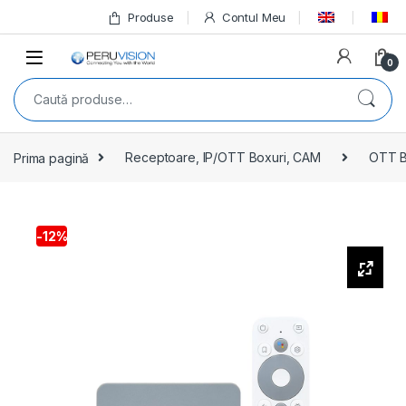
Produse
Contul Meu
0
Prima pagină
Receptoare, IP/OTT Boxuri, CAM
OTT B
-
12%