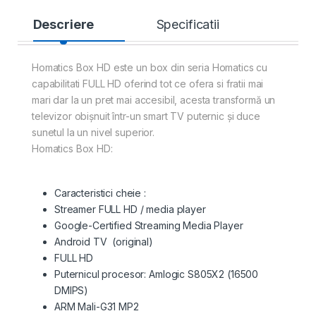
Descriere
Specificatii
Homatics Box HD este un box din seria Homatics cu
capabilitati FULL HD oferind tot ce ofera si fratii mai
mari dar la un pret mai accesibil, acesta transformă un
televizor obișnuit într-un smart TV puternic și duce
sunetul la un nivel superior.
Homatics Box HD:
Caracteristici cheie :
Streamer FULL HD / media player
Google-Certified Streaming Media Player
Android TV (original)
FULL HD
Puternicul procesor: Amlogic S805X2 (
16500
DMIPS)
ARM Mali-G31 MP2