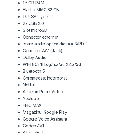
1.5 GB RAM
Flash eMMC 32 GB
1X USB Type-C
2x USB 2.0
Slot microSD
Conector ethernet
Iesire audio optica digitala S/PDIF
Conector A/V (Jack)
Dolby Audio
WIFI 802.11 b/g/n/a/ac 2.4G/5G
Bluetooth 5
Chromecast incorporat
Netflix ,
Amazon Prime Video
Youtube
HBO MAX
Magazinul Google Play
Google Voice Assistant
Codec AV1
Alte aplicatii,