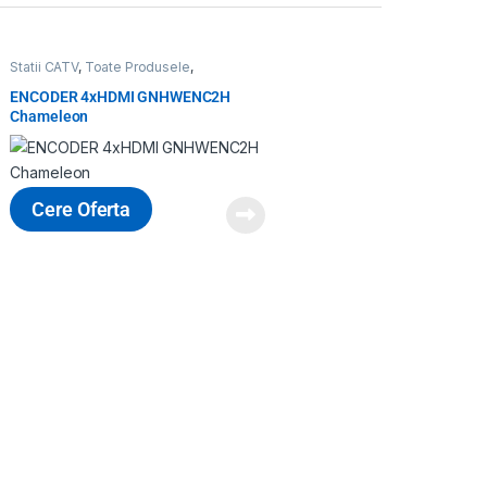
Statii CATV
,
Toate Produsele
,
Transcodare, encodare, monitorizare
,
WISI
,
WISI
ENCODER 4xHDMI GNHWENC2H
Chameleon
Cere Oferta