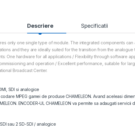
Descriere
Specificatii
res only one single type of module. The integrated components can a
tions and they are ideally suited for the transition from the analogue 
s: One hardware for all applications / Flexibility through software appli
on, commissioning and operation / Excellent performance, suitable for l
ational Broadcast Center.
 SDI si analogice
codare MPEG gamei de produse CHAMELEON. Avand aceleasi dimen
HAMELEON. ENCODER-UL CHAMELEON va permite sa adaugati servicii dis
SDI sau 2 SD-SDI / analogice