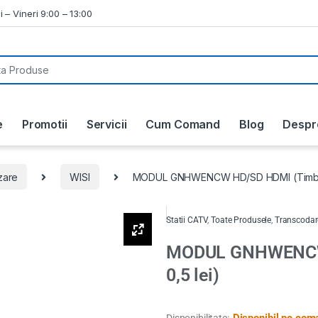
i – Vineri 9:00 – 13:00
e
Promotii
Servicii
Cum Comand
Blog
Despr
zare
WISI
MODUL GNHWENCW HD/SD HDMI (Timbru 
Statii CATV
,
Toate Produsele
,
Transcodare
MODUL GNHWENCW 
0,5 lei)
Disponibil pe com
Disponibilitate: