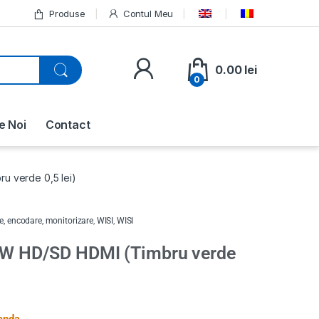
Produse
Contul Meu
0.00
lei
0
e Noi
Contact
verde 0,5 lei)
, encodare, monitorizare
,
WISI
,
WISI
HD/SD HDMI (Timbru verde
anda