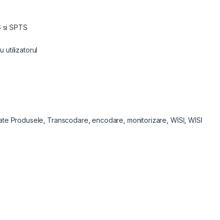
S si SPTS
 utilizatorul
ate Produsele
,
Transcodare, encodare, monitorizare
,
WISI
,
WISI