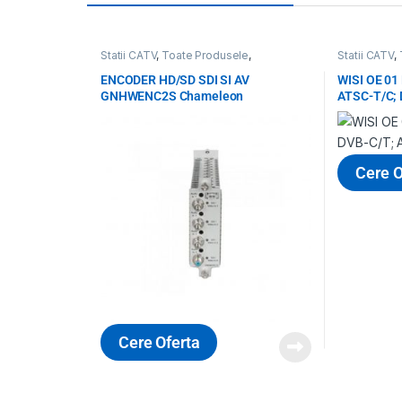
Statii CATV
,
Toate Produsele
,
Statii CATV
,
Transcodare, encodare, monitorizare
,
Transcodare
WISI
,
WISI
WISI
,
WISI
ENCODER HD/SD SDI SI AV
WISI OE 01
GNHWENC2S Chameleon
ATSC-T/C;
Cere O
Cere Oferta