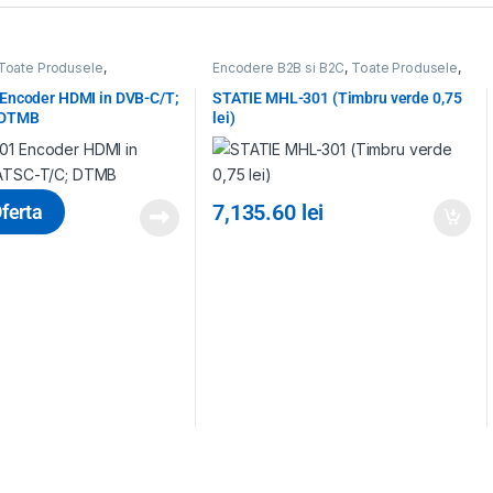
Toate Produsele
,
Encodere B2B si B2C
,
Toate Produsele
,
, encodare, monitorizare
,
Transcodare, encodare, monitorizare
 Encoder HDMI in DVB-C/T;
STATIE MHL-301 (Timbru verde 0,75
 DTMB
lei)
7,135.60
lei
ferta