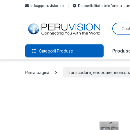
info@peruvision.ro
Disponibilitate telefonica: Lun
Produs
Categorii Produse
Prima pagină
Transcodare, encodare, monitori