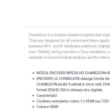
Chameleon is a modular headend system that requi
They are designed for all current and future applica
between HFC- and IP distribution platforms. Highlight
size / Stability during operation / Easy installati
networks in twelve football stadiums and the Intern
MODUL ENCODER MPEG4 HD CHAMELEON HDMI,
ENCODER-UL CHAMELEON adauga functia de 
CHAMELEON poate fi utilizat in orice rack C
format SDI/HD-SDI in reteaua dvs. digitala.
Caracteristici
Codarea semnalelor video: 1 x HDMI sau 1 HD-
1 intrare HDMI