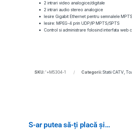
2 intrari video analogice/digitale
2 intrari audio stereo analogice
Iesire Gigabit Ethernet pentru semnalele MPT
Iesire: MPEG-4 prin UDP/IP MPTS/SPTS
Control si administrare folosind interfata web cu
SKU:
'+M5304-1
Categorii:
Statii CATV
,
To
S-ar putea să-ți placă și…