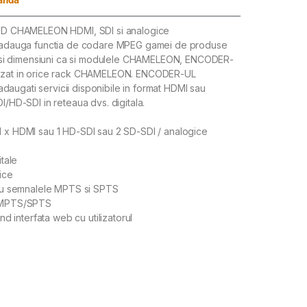
CHAMELEON HDMI, SDI si analogice
auga functia de codare MPEG gamei de produse
i dimensiuni ca si modulele CHAMELEON, ENCODER-
lizat in orice rack CHAMELEON. ENCODER-UL
augati servicii disponibile in format HDMI sau
I/HD-SDI in reteaua dvs. digitala.
 x HDMI sau 1 HD-SDI sau 2 SD-SDI / analogice
itale
ice
tru semnalele MPTS si SPTS
P MPTS/SPTS
nd interfata web cu utilizatorul