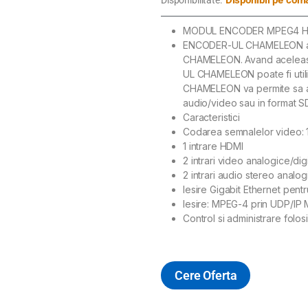
MODUL ENCODER MPEG4 HD 
ENCODER-UL CHAMELEON ad
CHAMELEON. Avand aceleas
UL CHAMELEON poate fi uti
CHAMELEON va permite sa ad
audio/video sau in format SD
Caracteristici
Codarea semnalelor video: 1
1 intrare HDMI
2 intrari video analogice/dig
2 intrari audio stereo analog
Iesire Gigabit Ethernet pen
Iesire: MPEG-4 prin UDP/I
Control si administrare folosi
Cere Oferta