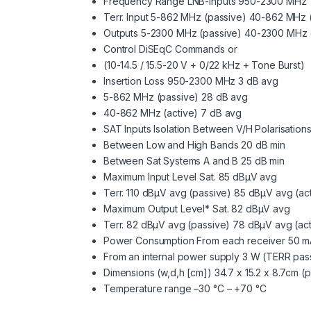
Frequency Range LNB-Inputs 950-2300 MHz
Terr. Input 5-862 MHz (passive) 40-862 MHz (
Outputs 5-2300 MHz (passive) 40-2300 MHz (
Control DiSEqC Commands or
(10-14.5 / 15.5-20 V + 0/22 kHz + Tone Burst)
Insertion Loss 950-2300 MHz 3 dB avg
5-862 MHz (passive) 28 dB avg
40-862 MHz (active) 7 dB avg
SAT Inputs Isolation Between V/H Polarisation
Between Low and High Bands 20 dB min
Between Sat Systems A and B 25 dB min
Maximum Input Level Sat. 85 dBµV avg
Terr. 110 dBµV avg (passive) 85 dBµV avg (ac
Maximum Output Level* Sat. 82 dBµV avg
Terr. 82 dBµV avg (passive) 78 dBµV avg (act
Power Consumption From each receiver 50 mA
From an internal power supply 3 W (TERR pas
Dimensions (w,d,h [cm]) 34.7 x 15.2 x 8.7cm (
Temperature range –30 °C – +70 °C