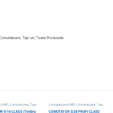
Comutatoare, Tap-uri
,
Toate Produsele
e EMP
,
Comutatoare, Tap-
Comutatoare EMP
,
Comutatoare, Tap-
odusele
uri
,
Toate Produsele
 9/16 CLASS (Timbru
COMUTATOR 5/28 PROFI CLASS