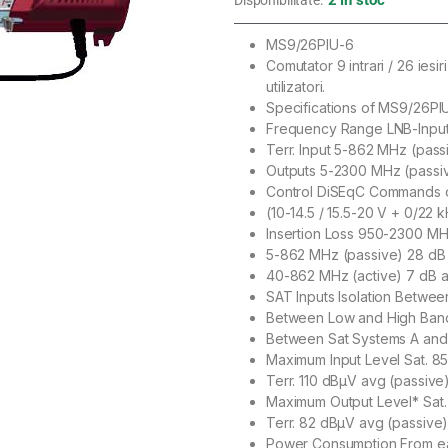
MS9/26PIU-6
Comutator 9 intrari / 26 iesiri 
utilizatori.
Specifications of MS9/26PI
Frequency Range LNB-Inpu
Terr. Input 5-862 MHz (pas
Outputs 5-2300 MHz (passi
Control DiSEqC Commands 
(10-14.5 / 15.5-20 V + 0/22 
Insertion Loss 950-2300 MH
5-862 MHz (passive) 28 dB
40-862 MHz (active) 7 dB 
SAT Inputs Isolation Betwee
Between Low and High Band
Between Sat Systems A and
Maximum Input Level Sat. 8
Terr. 110 dBµV avg (passive
Maximum Output Level* Sat
Terr. 82 dBµV avg (passive
Power Consumption From ea