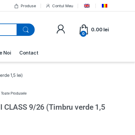
Produse
Contul Meu
0.00
lei
0
e Noi
Contact
de 1,5 lei)
,
Toate Produsele
CLASS 9/26 (Timbru verde 1,5