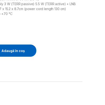
ply 3 W (TERR passive) 5.5 W (TERR active) + LNB
7 x 15.2 x 8.7cm (power cord length 130 cm)
– +70 °C
Adaugă în coș