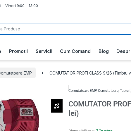
i – Vineri 9:00 – 13:00
e
Promotii
Servicii
Cum Comand
Blog
Despr
Comutatoare EMP
COMUTATOR PROFI CLASS 9/26 (Timbru ver
Comutatoare EMP
,
Comutatoare, Tap-uri
COMUTATOR PROFI 
lei)
2 în stoc
Disponibilitate: