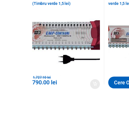
(Timbru verde 1,5 lei)
verde 1,5 le
1,727.10
lei
790.00
lei
Cere O