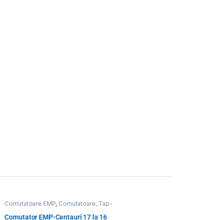
Comutatoare EMP
,
Comutatoare, Tap-
uri
,
Toate Produsele
Comutator EMP-Centauri 17 la 16