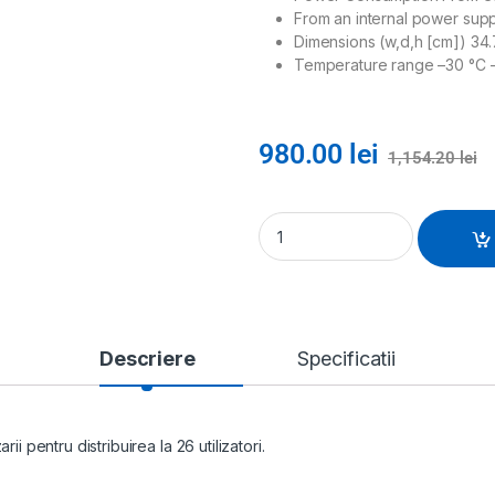
From an internal power sup
Dimensions (w,d,h [cm]) 34.
Temperature range –30 °C 
980.00
lei
1,154.20
lei
Descriere
Specificatii
zarii pentru distribuirea la 26 utilizatori.