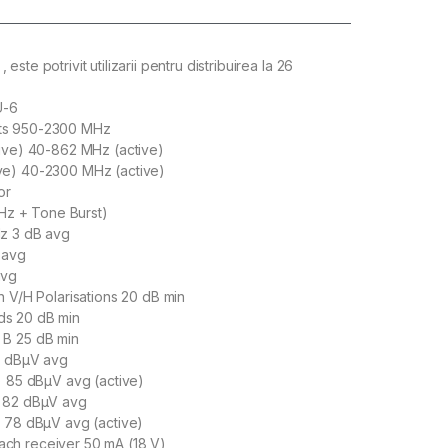
, este potrivit utilizarii pentru distribuirea la 26
U-6
ts 950-2300 MHz
sive) 40-862 MHz (active)
ve) 40-2300 MHz (active)
or
kHz + Tone Burst)
z 3 dB avg
 avg
avg
n V/H Polarisations 20 dB min
s 20 dB min
 B 25 dB min
5 dBµV avg
) 85 dBµV avg (active)
. 82 dBµV avg
) 78 dBµV avg (active)
ch receiver 50 mA (18 V)