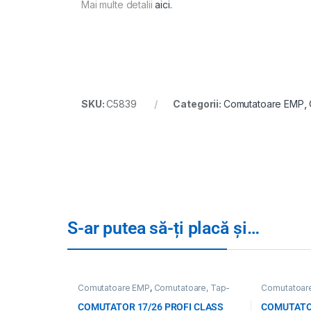
Mai multe detalii
aici.
SKU:
C5839
Categorii:
Comutatoare EMP
,
S-ar putea să-ți placă și…
Comutatoare EMP
,
Comutatoare, Tap-
Comutatoar
uri
,
Toate Produsele
uri
,
Toate Pr
COMUTATOR 17/26 PROFI CLASS
COMUTATOR