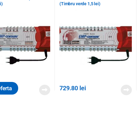
i)
(Timbru verde 1,5 lei)
729.80
lei
ferta