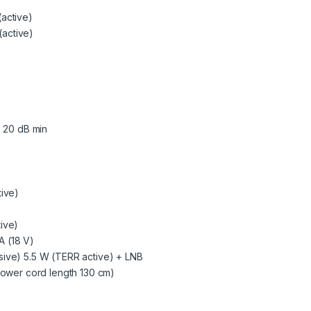
active)
active)
s 20 dB min
tive)
ive)
 (18 V)
sive) 5.5 W (TERR active) + LNB
power cord length 130 cm)