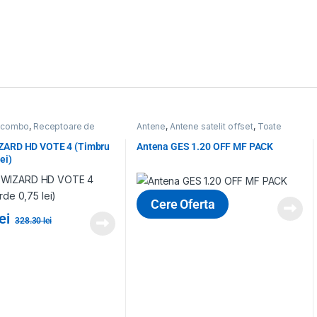
 combo
,
Receptoare de
Antene
,
Antene satelit offset
,
Toate
toare de satelit
,
Produsele
terestre
,
Receptoare,
ZARD HD VOTE 4 (Timbru
Antena GES 1.20 OFF MF PACK
ri, CAM
,
Toate Produsele
ei)
Cere Oferta
lei
328.30
lei