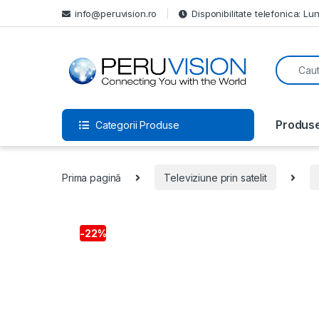
info@peruvision.ro
Disponibilitate telefonica: Lun
Produs
Categorii Produse
Prima pagină
Televiziune prin satelit
-
22%