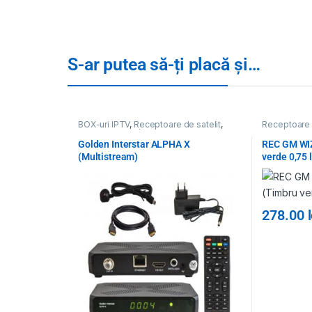
S-ar putea să-ți placă și…
BOX-uri IPTV
,
Receptoare de satelit
,
Receptoare
Receptoare, IP/OTT Boxuri, CAM
,
Toate
cablu
,
Recep
Produsele
Receptoare 
Golden Interstar ALPHA X
REC GM WI
IP/OTT Boxu
(Multistream)
verde 0,75 l
278.00