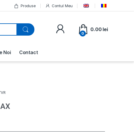
Produse
Contul Meu
0.00
lei
0
e Noi
Contact
TVR
NAX