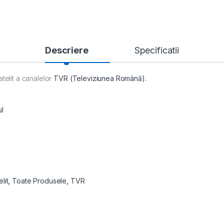
Descriere
Specificatii
telit a canalelor
TVR (Televiziunea Română).
ul
lit
,
Toate Produsele
,
TVR