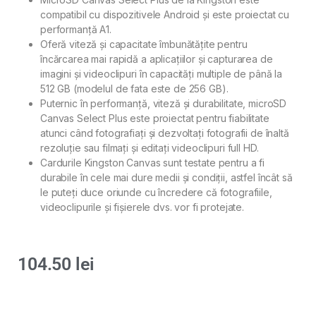
compatibil cu dispozitivele Android și este proiectat cu
performanță A1.
Oferă viteză și capacitate îmbunătățite pentru
încărcarea mai rapidă a aplicațiilor și capturarea de
imagini și videoclipuri în capacități multiple de până la
512 GB (modelul de fata este de 256 GB).
Puternic în performanță, viteză și durabilitate, microSD
Canvas Select Plus este proiectat pentru fiabilitate
atunci când fotografiați și dezvoltați fotografii de înaltă
rezoluție sau filmați și editați videoclipuri full HD.
Cardurile Kingston Canvas sunt testate pentru a fi
durabile în cele mai dure medii și condiții, astfel încât să
le puteți duce oriunde cu încredere că fotografiile,
videoclipurile și fișierele dvs. vor fi protejate.
104.50
lei