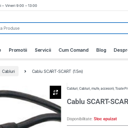
i – Vineri 9:00 – 13:00
e
Promotii
Servicii
Cum Comand
Blog
Despr
Cabluri
Cablu SCART-SCART (1.5m)
Cabluri
,
Cabluri, mufe, accesorii
,
Toate P
Cablu SCART-SCAR
Stoc epuizat
Disponibilitate: