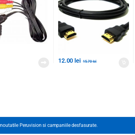
12.00
lei
15.70
lei
noutatile Peruvision si campaniile desfasurate.