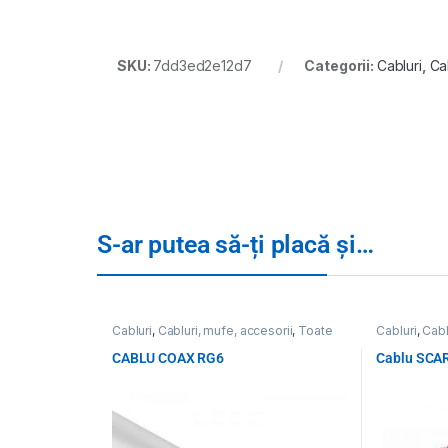
SKU:
7dd3ed2e12d7
Categorii:
Cabluri
,
Ca
S-ar putea să-ți placă și…
Cabluri
,
Cabluri, mufe, accesorii
,
Toate
Cabluri
,
Cabl
Produsele
Produsele
CABLU COAX RG6
Cablu SCAR