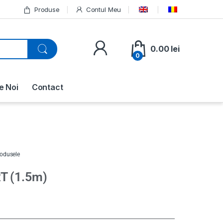
Produse
Contul Meu
0.00
lei
0
e Noi
Contact
rodusele
T (1.5m)